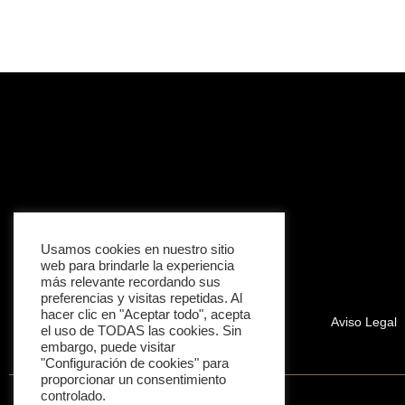
Usamos cookies en nuestro sitio
web para brindarle la experiencia
más relevante recordando sus
preferencias y visitas repetidas. Al
hacer clic en "Aceptar todo", acepta
Aviso Legal
el uso de TODAS las cookies. Sin
embargo, puede visitar
"Configuración de cookies" para
proporcionar un consentimiento
controlado.