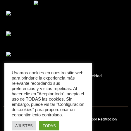
Usamos cookies en nuestro sitio web
Aviso Legal
Política de privacidad
para brindarle la experiencia más
relevante recordando sus
preferencias y visitas repetidas. Al
Política de Cookies
hacer clic en "Aceptar todo", acepta el
uso de TODAS las cookies. Sin
embargo, puede visitar "Configuración
de cookies" para proporcionar un
consentimiento controlado.
©2024 PhotoStudio4 | Sitio alojado y mantenido por
RedMocion
AJUSTES
TODAS